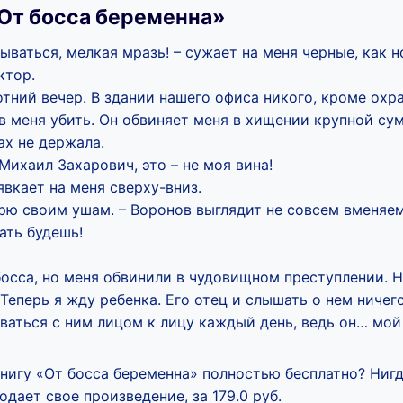
От босса беременна»
ваться, мелкая мразь! – сужает на меня черные, как н
ктор.
тний вечер. В здании нашего офиса никого, кроме охр
в меня убить. Он обвиняет меня в хищении крупной сум
ах не держала.
Михаил Захарович, это – не моя вина!
явкает на меня сверху-вниз.
рю своим ушам. – Воронов выглядит не совсем вменяе
ать будешь!
босса, но меня обвинили в чудовищном преступлении. 
Теперь я жду ребенка. Его отец и слышать о нем ничего
ваться с ним лицом к лицу каждый день, ведь он… мой
книгу «От босса беременна» полностью бесплатно? Нигд
дает свое произведение, за 179.0 руб.