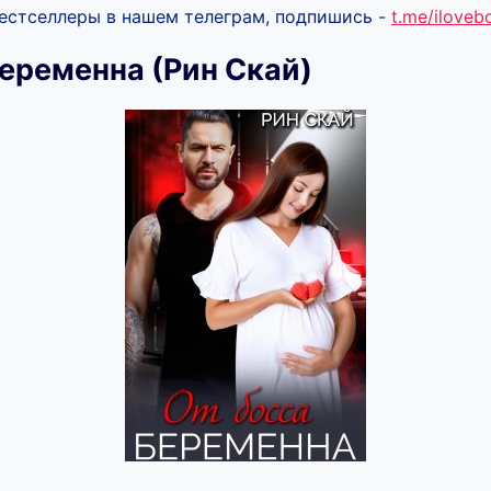
бестселлеры в нашем телеграм, подпишись -
t.me/ilove
беременна (Рин Скай)