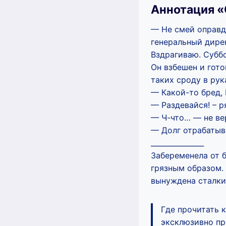
Аннотация «
— Не смей оправды
генеральный дире
Вздрагиваю. Суббо
Он взбешен и гото
таких сроду в рук
— Какой-то бред, 
— Раздевайся! – р
— Ч-что… — не ве
— Долг отрабатыв
_______________
Забеременела от 
грязным образом. 
вынуждена сталки
Где прочитать 
эксклюзивно про