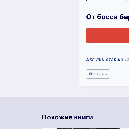
От босса б
Для лиц старше 1
Метки
#
Рин Скай
записи:
Похожие книги