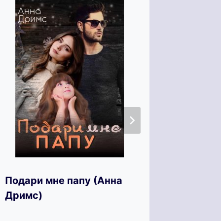
Не ост
Подари мне папу (Анна
Северо
Дримс)