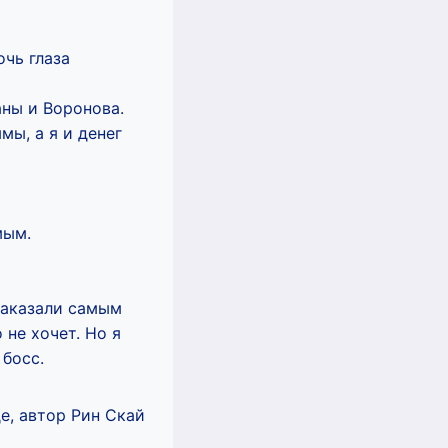
очь глаза
аны и Воронова.
мы, а я и денег
мым.
Наказали самым
 не хочет. Но я
 босс.
е, автор Рин Скай