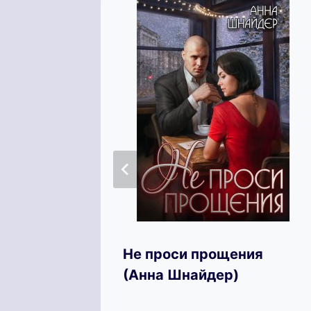
.
Не проси прощения
(Анна Шнайдер)
с)