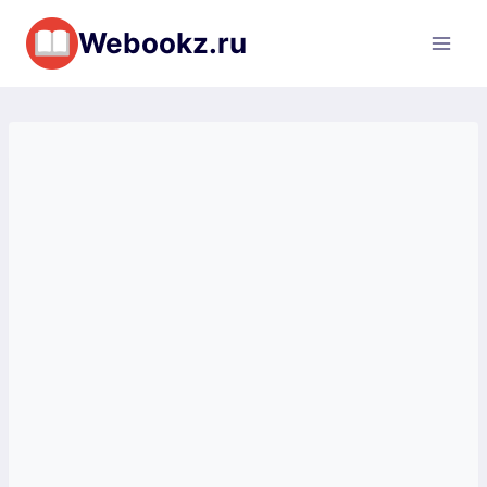
Перейти
Webookz.ru
к
содержимому