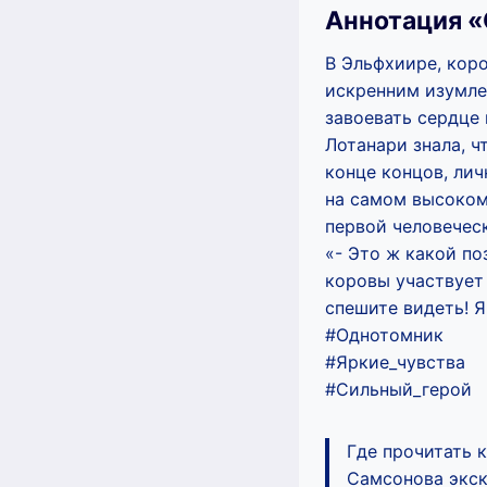
Аннотация «
В Эльфхиире, коро
искренним изумле
завоевать сердце
Лотанари знала, ч
конце концов, ли
на самом высоком 
первой человечес
«- Это ж какой по
коровы участвует 
спешите видеть! Я
#Однотомник
#Яркие_чувства
#Сильный_герой
Где прочитать 
Самсонова экск