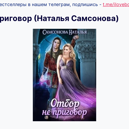
бестселлеры в нашем телеграм, подпишись -
t.me/ilove
приговор (Наталья Самсонова)