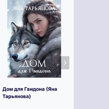
Дом для Гвидона (Яна
Тракти
Тарьянова)
Бизнес
Смерт