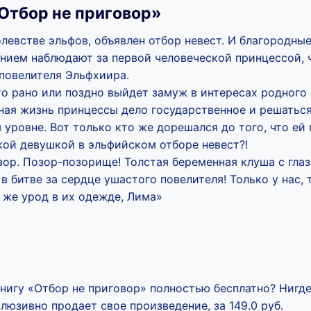
Отбор не приговор»
левстве эльфов, объявлен отбор невест. И благородны
нием наблюдают за первой человеческой принцессой, 
 повелителя Эльфхиира.
то рано или поздно выйдет замуж в интересах родного 
чная жизнь принцессы дело государственное и решатьс
уровне. Вот только кто же дорешался до того, что ей 
кой девушкой в эльфийском отборе невест?!
зор. Позор-позорище! Толстая беременная клуша с гла
в битве за сердце ушастого повелителя! Только у нас, 
 же урод в их одежде, Лима»
книгу «Отбор не приговор» полностью бесплатно? Нигде
люзивно продает свое произведение, за 149.0 руб.