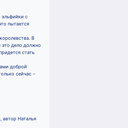
е эльфийки с
что пытается
королевства. В
я это дело должно
придется стать
зами доброй
только сейчас –
, автор Наталья