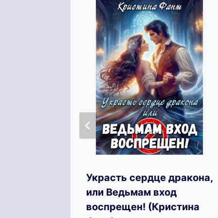
к с
Украсть сердце дракона,
нов
или Ведьмам вход
воспрещен! (Кристина