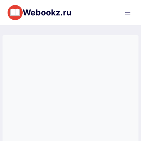
Перейти
Webookz.ru
к
содержимому