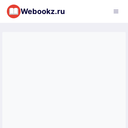
Перейти
Webookz.ru
к
содержимому