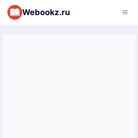
Перейти
Webookz.ru
к
содержимому