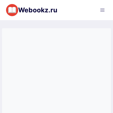
Перейти
Webookz.ru
к
содержимому