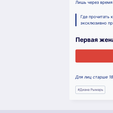
Лишь через время
Где прочитать 
эксклюзивно про
Первая жен
Для лиц старше 1
Метки
#
Диана Рымарь
записи: