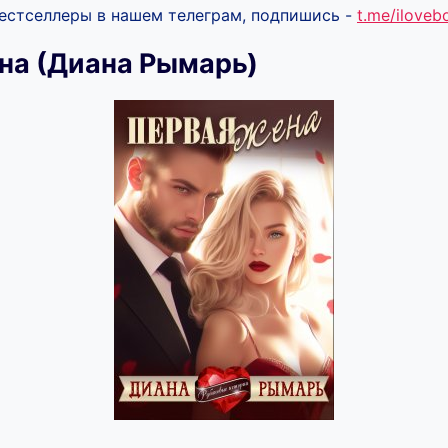
бестселлеры в нашем телеграм, подпишись -
t.me/ilove
на (Диана Рымарь)