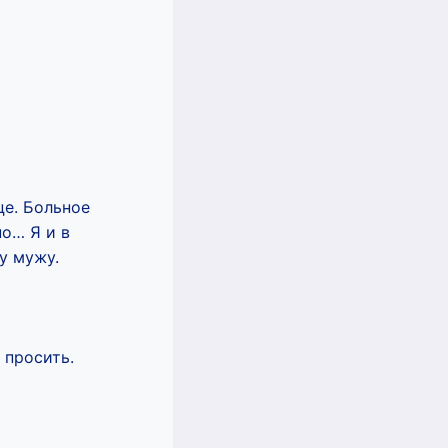
це. Больное
но… Я и в
у мужу.
 просить.