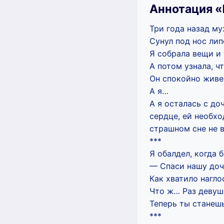
Аннотация «
Три года назад му
Сунул под нос лип
Я собрала вещи и 
А потом узнала, ч
Он спокойно живе
А я…
А я осталась с до
сердце, ей необхо
страшном сне не 
***
Я обалдел, когда 
— Спаси нашу доч
Как хватило нагло
Что ж… Раз девушк
Теперь ты станеш
***