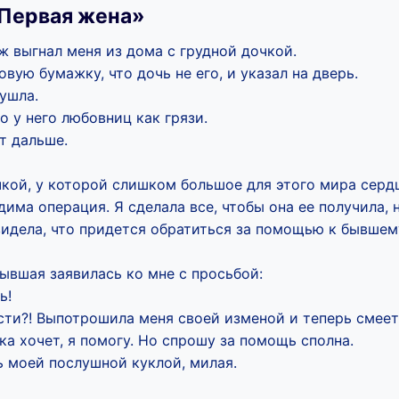
Первая жена»
ж выгнал меня из дома с грудной дочкой.
овую бумажку, что дочь не его, и указал на дверь.
ушла.
то у него любовниц как грязи.
т дальше.
чкой, у которой слишком большое для этого мира серд
дима операция. Я сделала все, чтобы она ее получила, 
видела, что придется обратиться за помощью к бывшем
бывшая заявилась ко мне с просьбой:
ь!
сти?! Выпотрошила меня своей изменой и теперь смеет
а хочет, я помогу. Но спрошу за помощь сполна.
ь моей послушной куклой, милая.