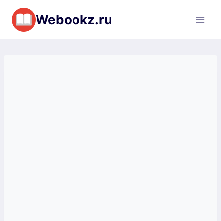
Перейти
Webookz.ru
к
содержимому