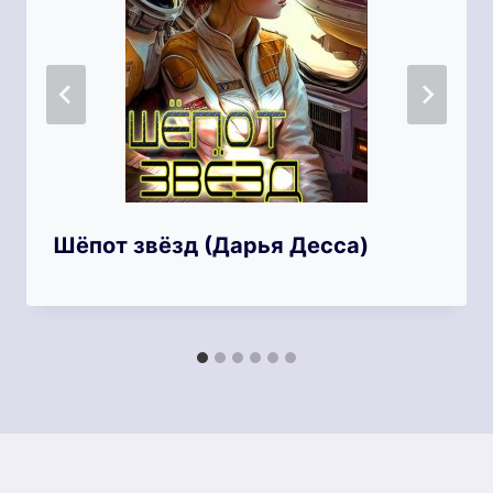
Шёпот звёзд (Дарья Десса)