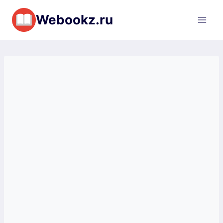
Перейти
Webookz.ru
к
содержимому