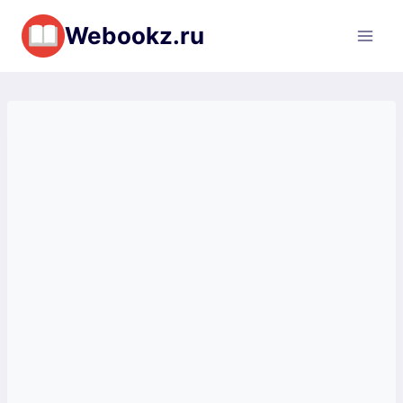
Перейти
Webookz.ru
к
содержимому