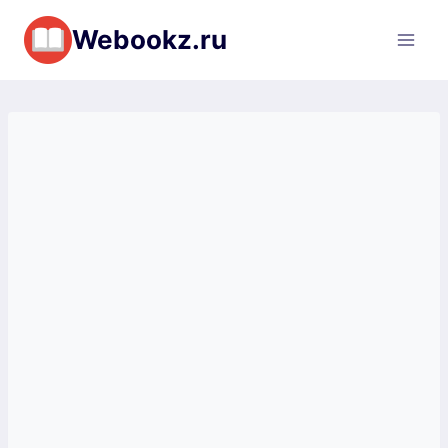
Перейти
Webookz.ru
к
содержимому