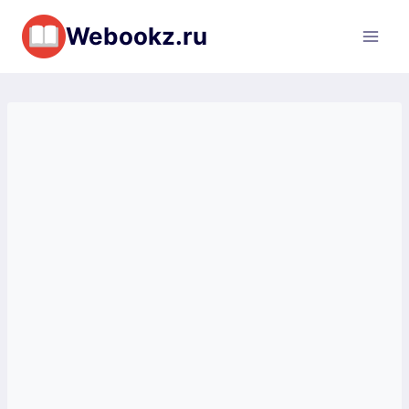
Перейти
Webookz.ru
к
содержимому