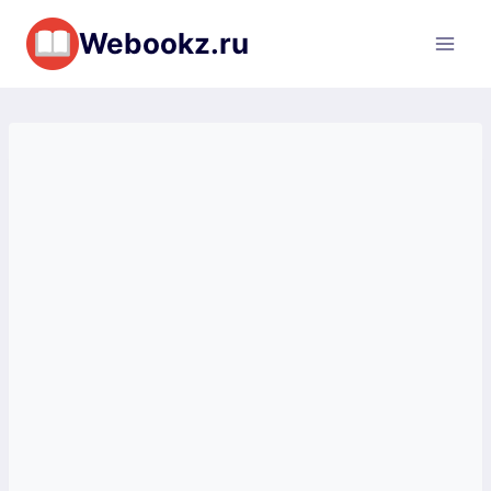
Перейти
Webookz.ru
к
содержимому