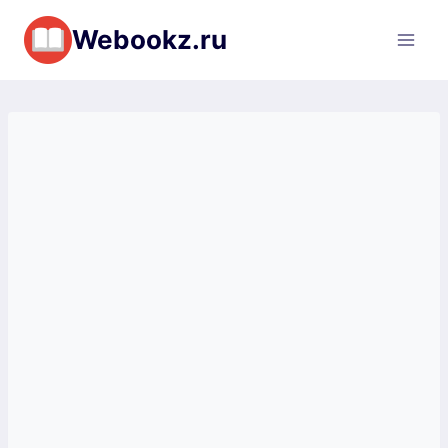
Перейти
Webookz.ru
к
содержимому