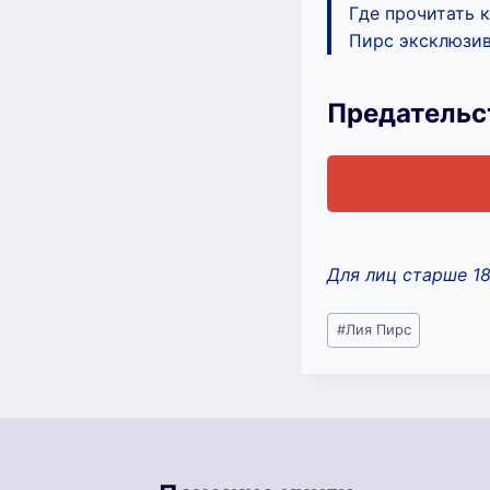
Где прочитать 
Пирс эксклюзив
Предательс
Для лиц старше 1
Метки
#
Лия Пирс
записи: