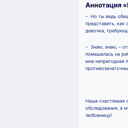
Аннотация «
– Но ты ведь обещ
представить, как 
девочка, требующ
– Знаю, знаю, – о
помешалась на реб
мне непригодная п
противозачаточные
Наша счастливая с
обследования, а 
любовницу!