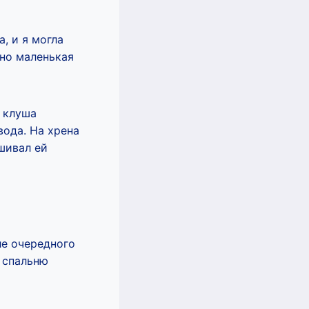
, и я могла
вно маленькая
а клуша
вода. На хрена
шивал ей
ле очередного
 спальню