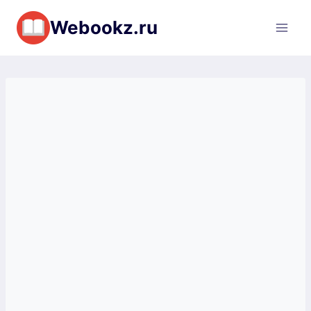
Перейти
Webookz.ru
к
содержимому