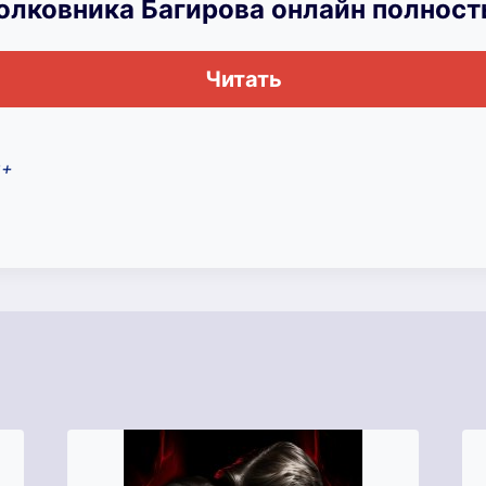
олковника Багирова онлайн полнос
Читать
8+