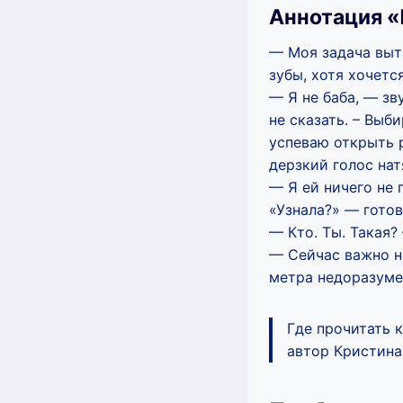
Аннотация «
— Моя задача выта
зубы, хотя хочетс
— Я не баба, — зв
не сказать. – Выб
успеваю открыть р
дерзкий голос нат
— Я ей ничего не 
«Узнала?» — готов
— Кто. Ты. Такая?
— Сейчас важно не
метра недоразуме
Где прочитать 
автор Кристина