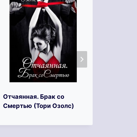
Бестия
Отчаянная. Брак со
тело (
Смертью (Тори Озолс)