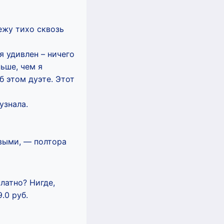
цежу тихо сквозь
я удивлен – ничего
ьше, чем я
б этом дуэте. Этот
узнала.
ивыми, — полтора
латно? Нигде,
.0 руб.