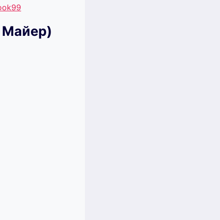
book99
 Майер)