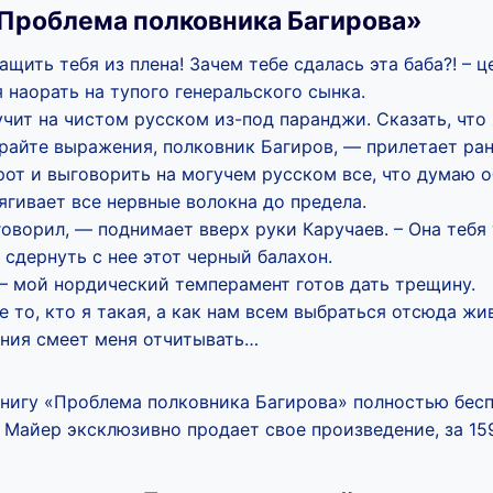
Проблема полковника Багирова»
щить тебя из плена! Зачем тебе сдалась эта баба?! – 
я наорать на тупого генеральского сынка.
учит на чистом русском из-под паранджи. Сказать, что 
ирайте выражения, полковник Багиров, — прилетает ран
от и выговорить на могучем русском все, что думаю о
ягивает все нервные волокна до предела.
говорил, — поднимает вверх руки Каручаев. – Она тебя 
 сдернуть с нее этот черный балахон.
 – мой нордический темперамент готов дать трещину.
 то, кто я такая, а как нам всем выбраться отсюда ж
ния смеет меня отчитывать…
книгу «Проблема полковника Багирова» полностью бесп
 Майер эксклюзивно продает свое произведение, за 159