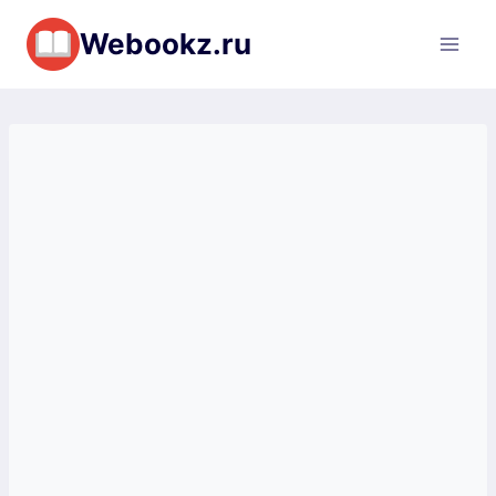
Перейти
Webookz.ru
к
содержимому