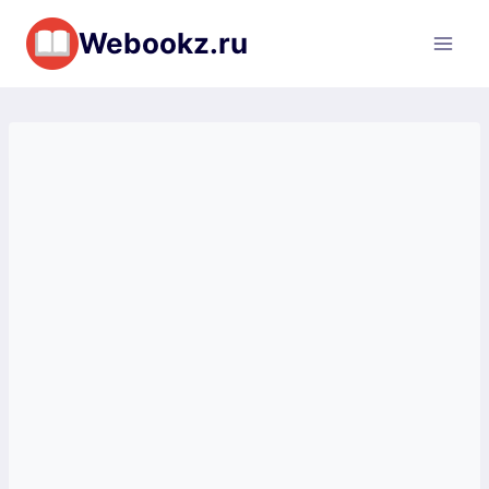
Перейти
Webookz.ru
к
содержимому