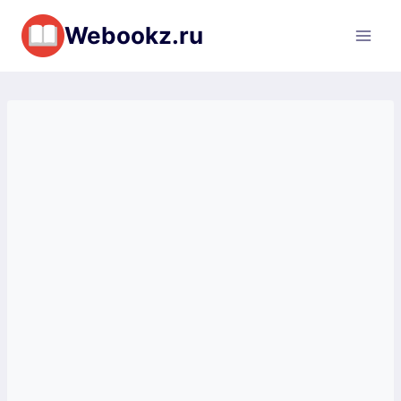
Перейти
Webookz.ru
к
содержимому