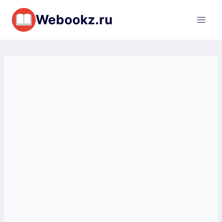
Перейти
Webookz.ru
к
содержимому