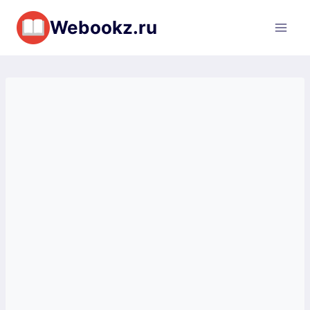
Перейти
Webookz.ru
к
содержимому