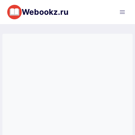
Перейти
Webookz.ru
к
содержимому