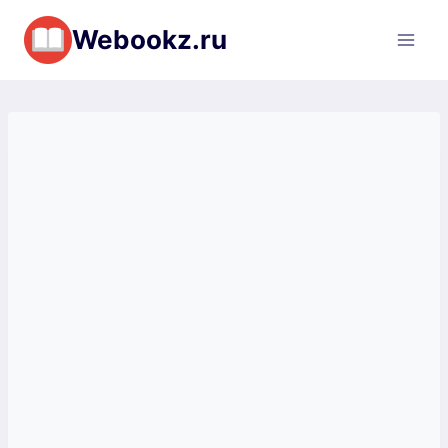
Перейти
Webookz.ru
к
содержимому