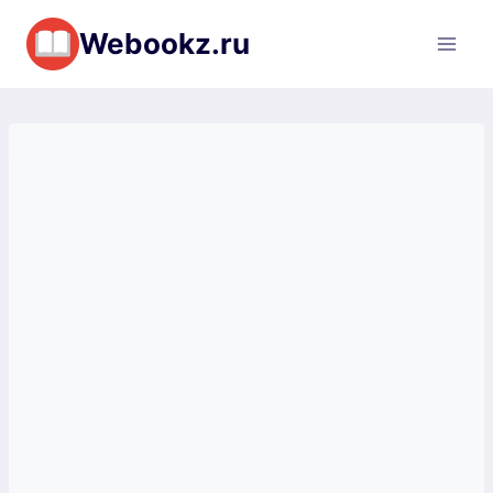
Перейти
Webookz.ru
к
содержимому