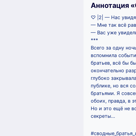
Аннотация «
♡ |2| — Нас увид
— Мне так всё рав
— Вас уже увидели
***
Всего за одну ноч
вспомнила событи
братьев, всё бы б
окончательно разр
глубоко закрывал
публике, но вся с
братьями. Я совсе
обоих, правда, в 
Но и это ещё не в
секреты…
#сводные_братья_