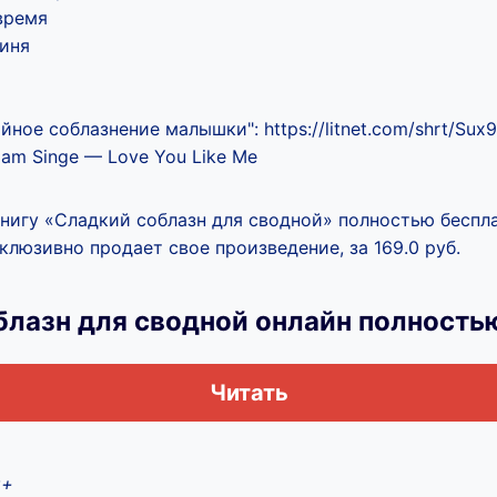
_время
оиня
йное соблазнение малышки": https://litnet.com/shrt/Sux9
liam Singe — Love You Like Me
книгу «Сладкий соблазн для сводной» полностью беспла
клюзивно продает свое произведение, за 169.0 руб.
блазн для сводной онлайн полность
Читать
8+