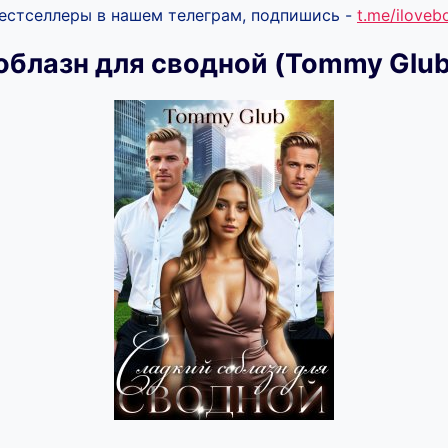
бестселлеры в нашем телеграм, подпишись -
t.me/ilove
облазн для сводной (Tommy Glub