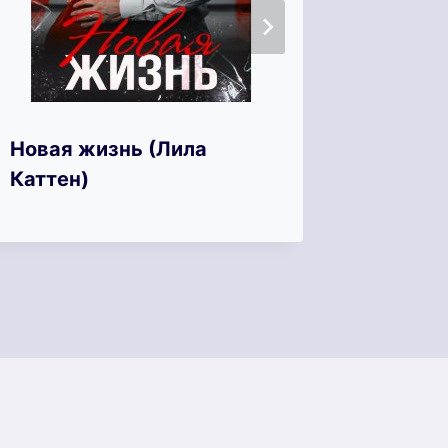
Новая жизнь (Лила
Не ухо
Каттен)
(Диана