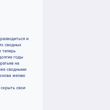
 разводиться и
их сводных
и теперь
долгие годы
ратьев на
даже сводными
 снова желаю
е скрыть свои