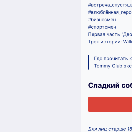
#встреча_спустя
#влюблённая_гер
#бизнесмен
#спортсмен
Первая часть "Дво
Трек истории: Wil
Где прочитать 
Tommy Glub экс
Сладкий со
Для лиц старше 1