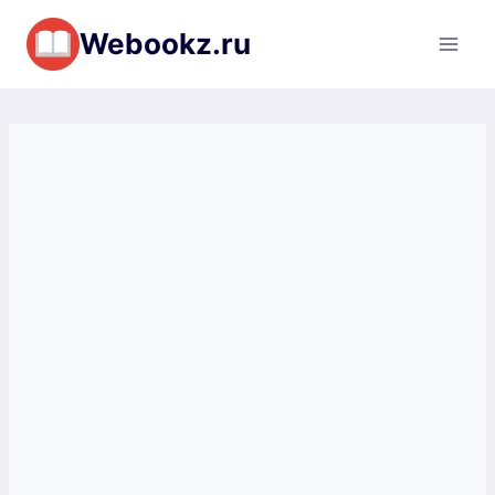
Перейти
Webookz.ru
к
содержимому