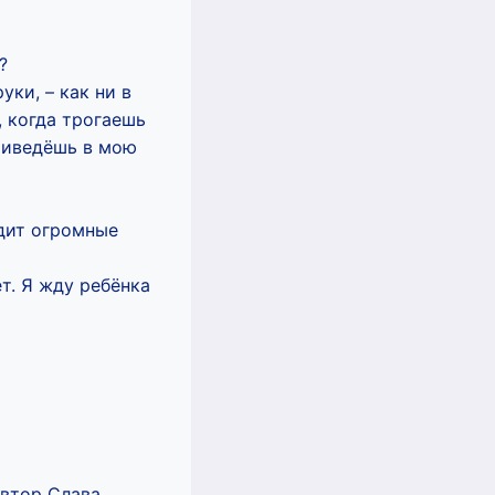
?
уки, – как ни в
, когда трогаешь
приведёшь в мою
одит огромные
т. Я жду ребёнка
автор Слава