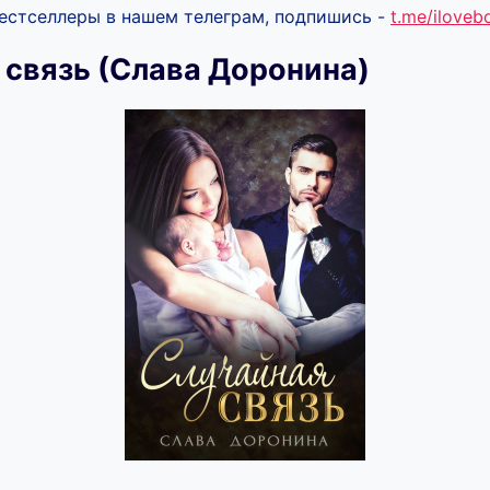
бестселлеры в нашем телеграм, подпишись -
t.me/ilove
 связь (Слава Доронина)