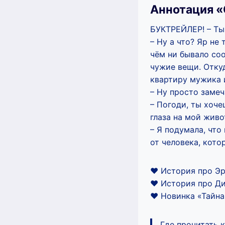
Аннотация «
БУКТРЕЙЛЕР! – Ты 
– Ну а что? Яр не
чём ни бывало соо
чужие вещи. Отку
квартиру мужика 
– Ну просто замеч
– Погоди, ты хоче
глаза на мой живо
– Я подумала, что
от человека, кото
♥️ История про Эр
♥️ История про Ди
♥️ Новинка «Тайна
Где прочитать 