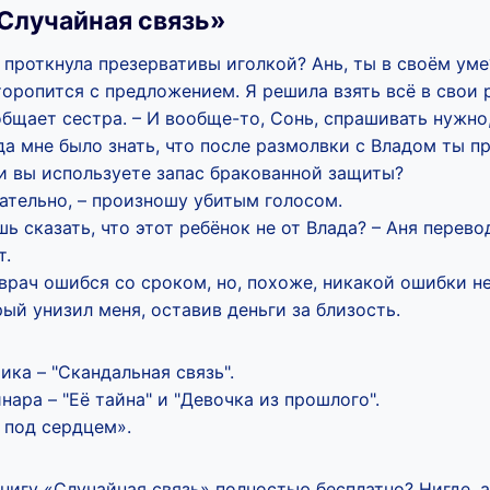
Случайная связь»
проткнула презервативы иголкой? Ань, ты в своём уме
 торопится с предложением. Я решила взять всё в свои р
бщает сестра. – И вообще-то, Сонь, спрашивать нужно
да мне было знать, что после размолвки с Владом ты 
и вы используете запас бракованной защиты?
ательно, – произношу убитым голосом.
шь сказать, что этот ребёнок не от Влада? – Аня перев
т.
 врач ошибся со сроком, но, похоже, никакой ошибки не
рый унизил меня, оставив деньги за близость.
ика – "Скандальная связь".
нара – "Её тайна" и "Девочка из прошлого".
 под сердцем».
книгу «Случайная связь» полностью бесплатно? Нигде, 