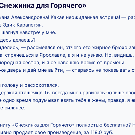
Снежинка для Горячего»
ана Александровна! Какая неожиданная встреча! — ра
е Эдик Карапетян.
н шагнул навстречу мне.
здесь делаешь?
делись, — рассмеялся он, отчего его жирное брюхо за
, спрячешься в Ярославле, а я и не узнаю. Но, видишь,
юродная сестра, и я ее навещаю время от времени.
е дверь и дай мне выйти, — стараясь не показывать с
 голову и расхохотался.
дерзкая пташечка! Ты всегда мне нравилась больше сво
е одно время подумывал взять тебя в жены, правда, я 
е сильнее.
книгу «Снежинка для Горячего» полностью бесплатно? 
вно продает свое произведение, за 119.0 руб.