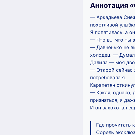
Аннотация «
— Аркадьева Снеж
похотливой улыбк
Я попятилась, а о
— Что в… что ты 
— Давненько не ви
холодец. — Думала
Далила — моя дво
— Открой сейчас ж
потребовала я.
Карапетян откинул
— Какая, однако, 
признаться, я даж
И он захохотал ещ
Где прочитать 
Сорель эксклюзи