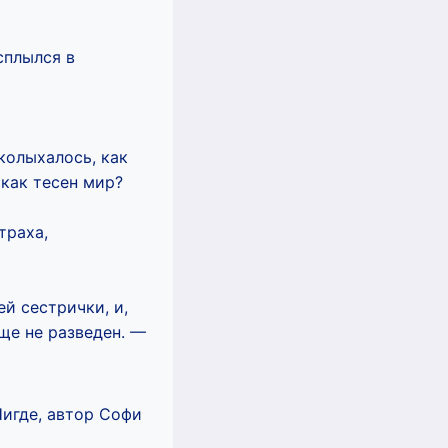
сплылся в
колыхалось, как
 как тесен мир?
траха,
ей сестрички, и,
еще не разведен. —
Нигде, автор Софи