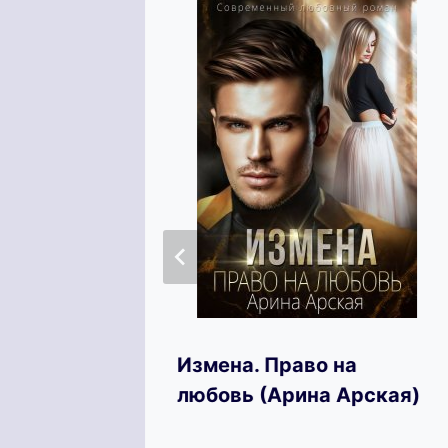
й год
Измена. Право на
)
любовь (Арина Арская)