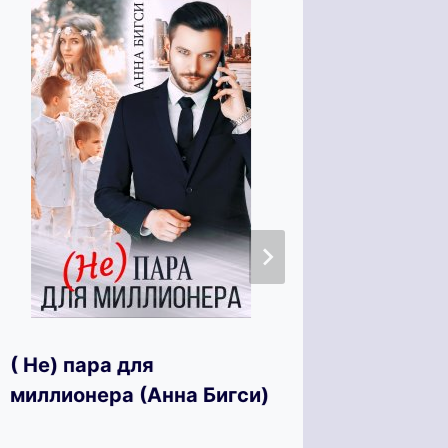
( Не) пара для
Тайное
миллионера (Анна Бигси)
(Кира 