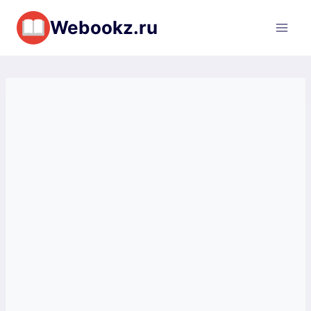
Перейти
Webookz.ru
к
содержимому