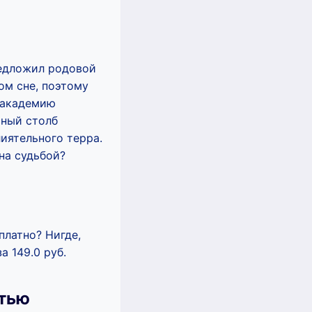
редложил родовой
ом сне, поэтому
 академию
рный столб
лиятельного терра.
ена судьбой?
платно? Нигде,
а 149.0 руб.
стью