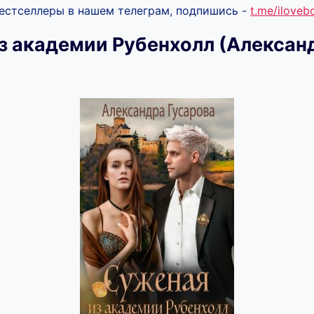
бестселлеры в нашем телеграм, подпишись -
t.me/ilove
з академии Рубенхолл (Алексан