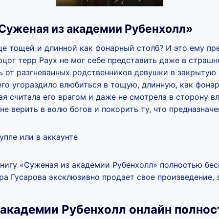
Суженая из академии Рубенхолл»
це тощей и длинной как фонарный столб? И это ему п
рцог терр Раух не мог себе представить даже в страшн
ь от разгневанных родственников девушки в закрытую
его угораздило влюбиться в тощую, длинную, как фона
ая считала его врагом и даже не смотрела в сторону в
 не верить в волю богов и покорить ту, что предназнач
уппе или в аккаунте
книгу «Суженая из академии Рубенхолл» полностью бес
ра Гусарова эксклюзивно продает свое произведение, з
 академии Рубенхолл онлайн полно