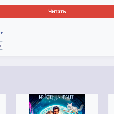
Читать
2+
а