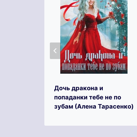
ов.
Дочь дракона и
ля
попаданки тебе не по
ая)
зубам (Алена Тарасенко)