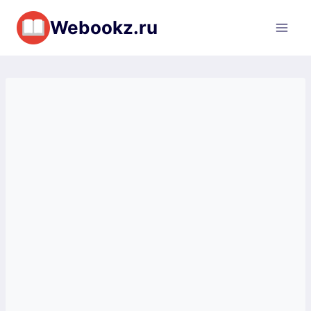
Перейти
Webookz.ru
к
содержимому