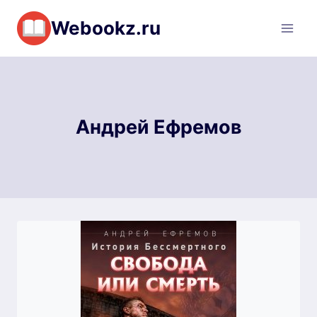
Перейти
Webookz.ru
к
содержимому
Андрей Ефремов