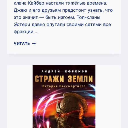
клана Кайбер настали тяжёлые времена.
Джею и его друзьям предстоит узнать, что
это значит — быть изгоем. Топ-кланы
Э́стери давно опутали своими сетями все
фракции…
СУМРАК-3.
ЧИТАТЬ
ВРАГ
ПОРЯДКА
(АНДРЕЙ
ЕФРЕМОВ)