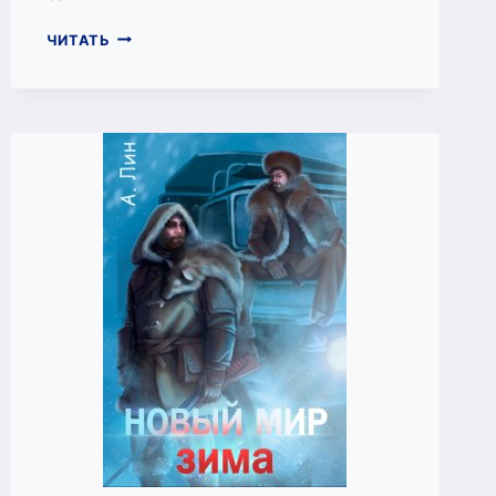
АССАНА.
ЧИТАТЬ
ПУТЬ
К
СВОБОДЕ
(АЙЛИН
ЛИН)