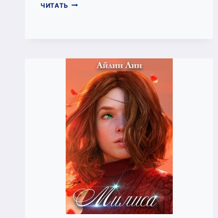
СЧАСТЬЕ
ЧИТАТЬ
ИЗ
ДРУГОГО
МИРА
(АЙЛИН
ЛИН)