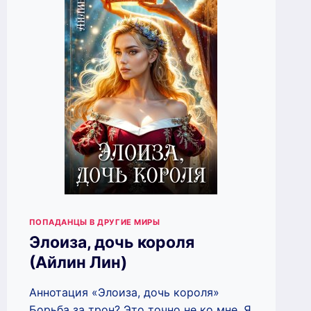
ПОПАДАНЦЫ В ДРУГИЕ МИРЫ
Элоиза, дочь короля
(Айлин Лин)
Аннотация «Элоиза, дочь короля»
Борьба за трон? Это точно не ко мне. Я