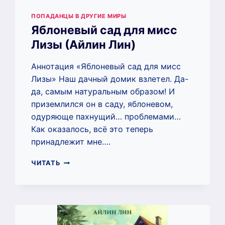
ПОПАДАНЦЫ В ДРУГИЕ МИРЫ
Яблоневый сад для мисс
Лизы (Айлин Лин)
Аннотация «Яблоневый сад для мисс
Лизы» Наш дачный домик взлетел. Да-
да, самым натуральным образом! И
приземлился он в саду, яблоневом,
одуряюще пахнущий… проблемами…
Как оказалось, всё это теперь
принадлежит мне….
ЯБЛОНЕВЫЙ
ЧИТАТЬ
САД
ДЛЯ
МИСС
ЛИЗЫ
(АЙЛИН
ЛИН)