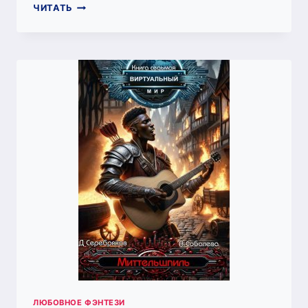
ПСИХ
ЧИТАТЬ
КНИГА
4.
ДВА
ДЕБИЛА
–
ЭТО
СИЛА,
ТРИ
ДЕБИЛА
–
ЭТО
МОЩЬ.
(ДМИТРИЙ
СЕРЕБРЯКОВ)
ЛЮБОВНОЕ ФЭНТЕЗИ