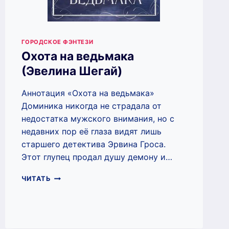
ГОРОДСКОЕ ФЭНТЕЗИ
Охота на ведьмака
(Эвелина Шегай)
Аннотация «Охота на ведьмака»
Доминика никогда не страдала от
недостатка мужского внимания, но с
недавних пор её глаза видят лишь
старшего детектива Эрвина Гроса.
Этот глупец продал душу демону и…
ОХОТА
ЧИТАТЬ
НА
ВЕДЬМАКА
(ЭВЕЛИНА
ШЕГАЙ)