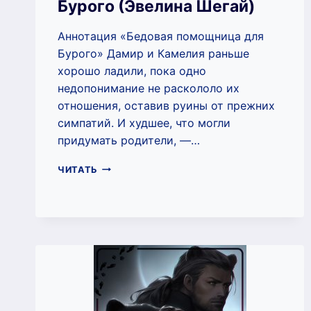
Бурого (Эвелина Шегай)
Аннотация «Бедовая помощница для
Бурого» Дамир и Камелия раньше
хорошо ладили, пока одно
недопонимание не раскололо их
отношения, оставив руины от прежних
симпатий. И худшее, что могли
придумать родители, —…
БЕДОВАЯ
ЧИТАТЬ
ПОМОЩНИЦА
ДЛЯ
БУРОГО
(ЭВЕЛИНА
ШЕГАЙ)