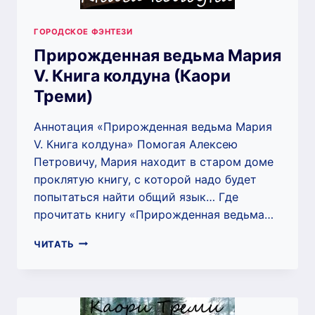
ГОРОДСКОЕ ФЭНТЕЗИ
Прирожденная ведьма Мария
V. Книга колдуна (Каори
Треми)
Аннотация «Прирожденная ведьма Мария
V. Книга колдуна» Помогая Алексею
Петровичу, Мария находит в старом доме
проклятую книгу, с которой надо будет
попытаться найти общий язык… Где
прочитать книгу «Прирожденная ведьма…
ПРИРОЖДЕННАЯ
ЧИТАТЬ
ВЕДЬМА
МАРИЯ
V.
КНИГА
КОЛДУНА