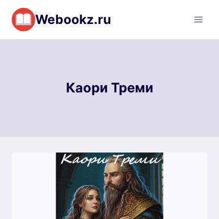
Перейти
Webookz.ru
к
содержимому
Каори Треми