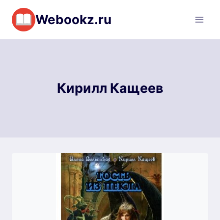
Перейти
Webookz.ru
к
содержимому
Кирилл Кащеев