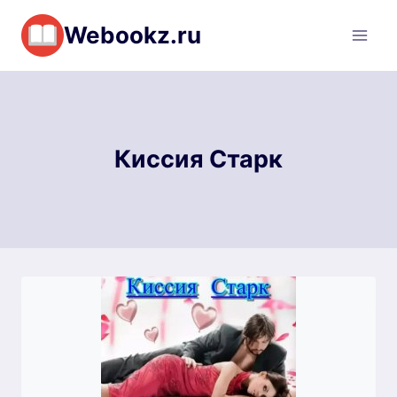
Перейти
Webookz.ru
к
содержимому
Киссия Старк