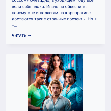
боссом» Очевидно, в уходящем году все
вели себя плохо. Иначе не объяснить,
почему мне и коллегам на корпоративе
достаются такие странные презенты! Но я
–…
ТАЙНЫЙ
ЧИТАТЬ
САНТА.
ЛЮБОВЬ
С
БОССОМ
(НАТАЛЬЯ
КОШКА)