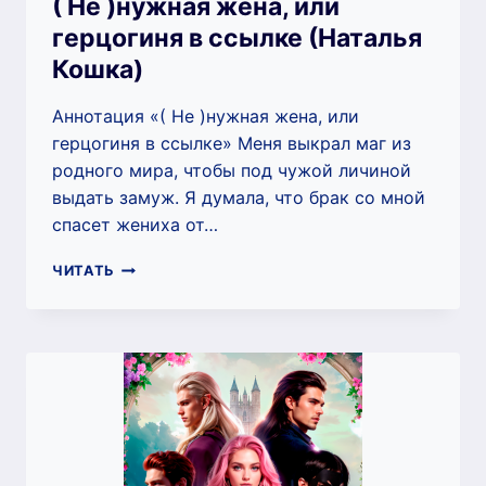
( Не )нужная жена, или
герцогиня в ссылке (Наталья
Кошка)
Аннотация «( Не )нужная жена, или
герцогиня в ссылке» Меня выкрал маг из
родного мира, чтобы под чужой личиной
выдать замуж. Я думала, что брак со мной
спасет жениха от…
(
ЧИТАТЬ
НЕ
)НУЖНАЯ
ЖЕНА,
ИЛИ
ГЕРЦОГИНЯ
В
ССЫЛКЕ
(НАТАЛЬЯ
КОШКА)