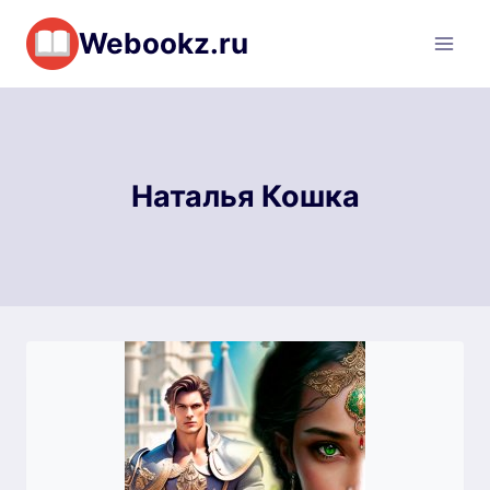
Перейти
Webookz.ru
к
содержимому
Наталья Кошка