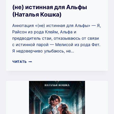
(не) истинная для Альфы
(Наталья Кошка)
Аннотация «(не) истинная для Альфы» — Я,
Райсон из рода Клейм, Альфа и
предводитель стаи, отказываюсь от связи
с истинной парой — Мелисой из рода Фет.
Я недоверчиво улыбаюсь, не…
(НЕ)
ЧИТАТЬ
ИСТИННАЯ
ДЛЯ
АЛЬФЫ
(НАТАЛЬЯ
КОШКА)