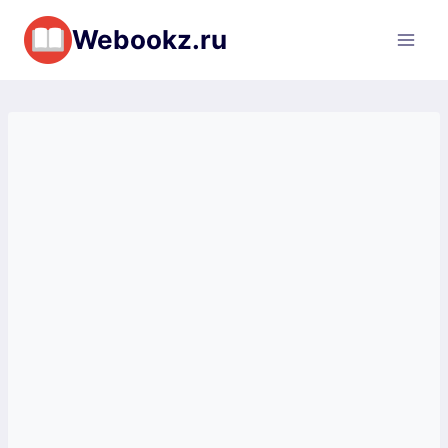
Перейти
Webookz.ru
к
содержимому