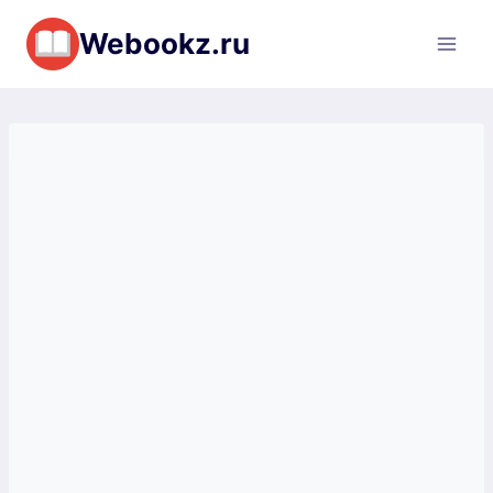
Перейти
Webookz.ru
к
содержимому