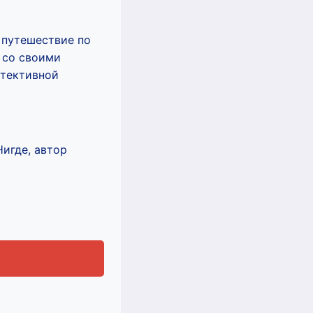
 путешествие по
 со своими
етективной
Нигде, автор