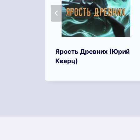
ие
Ярость Древних (Юрий
ев)
Кварц)