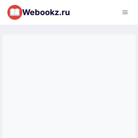
Перейти
Webookz.ru
к
содержимому