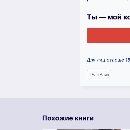
Ты — мой к
Для лиц старше 1
Метки
#
Аля Алая
записи:
Похожие книги