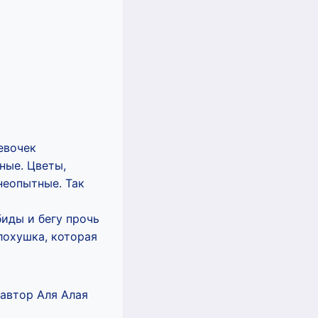
евочек
ные. Цветы,
неопытные. Так
биды и бегу прочь
 лохушка, которая
 автор Аля Алая