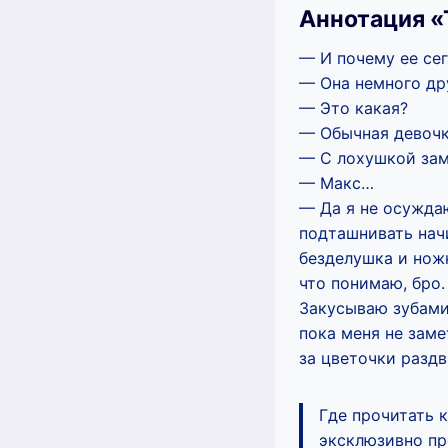
Аннотация «
— И почему ее сег
— Она немного др
— Это какая?
— Обычная девочка
— С лохушкой зам
— Макс…
— Да я не осуждаю
подташнивать начи
безделушка и ножк
что понимаю, бро.
Закусываю зубами 
пока меня не заме
за цветочки раздв
Где прочитать 
эксклюзивно про