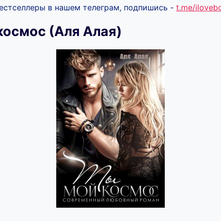
бестселлеры в нашем телеграм, подпишись -
t.me/ilove
космос (Аля Алая)