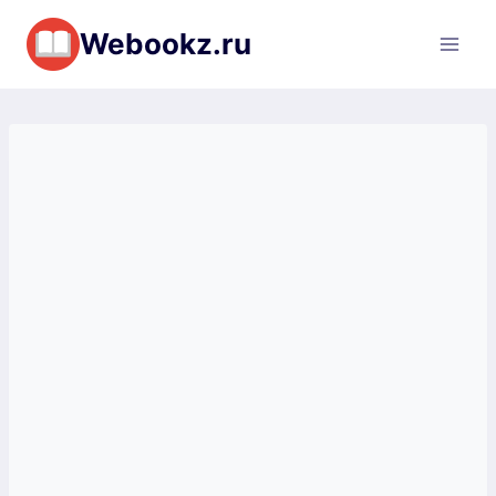
Перейти
Webookz.ru
к
содержимому