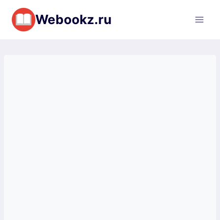
Перейти
Webookz.ru
к
содержимому