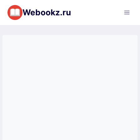
Перейти
Webookz.ru
к
содержимому