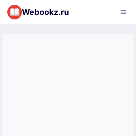
Перейти
Webookz.ru
к
содержимому